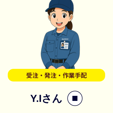
受注・発注・作業手配
Y.Iさん