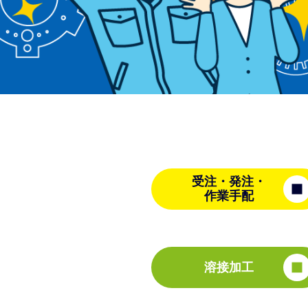
受注・発注・
作業手配
溶接加工